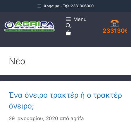
Μετάβαση
Χρήσιμα - Τηλ:2331306000
σε
περιεχόμενο
Menu
2331306
Νέα
Ένα όνειρο τρακτέρ ή ο τρακτέρ
όνειρο;
29 Ιανουαρίου, 2020
από
agrifa