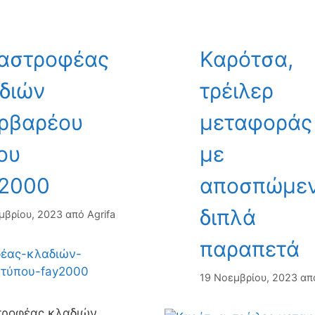
αστροφέας
Καρότσα,
διών
τρέιλερ
ρβαρέου
μεταφοράς
ου
με
2000
αποσπώμε
διπλά
μβρίου, 2023
από
Agrifa
παραπετά
19 Νοεμβρίου, 2023
απ
τροφέας κλαδιών