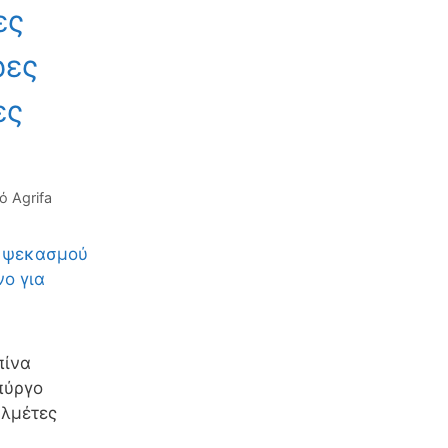
ες
ρες
ες
πό
Agrifa
πίνα
πύργο
λμέτες