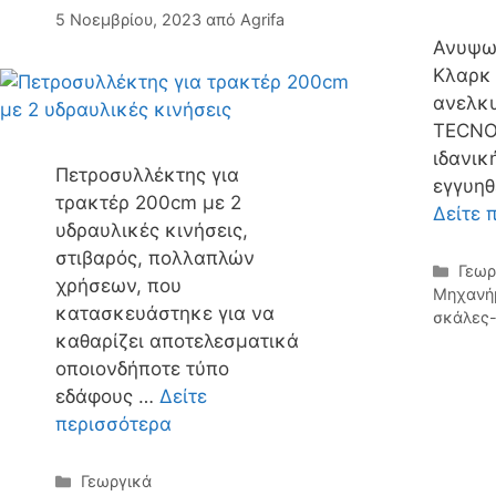
5 Νοεμβρίου, 2023
από
Agrifa
Ανυψωτ
Κλαρκ 
ανελκ
TECNOA
ιδανικ
Πετροσυλλέκτης για
εγγυηθ
τρακτέρ 200cm με 2
Δείτε 
υδραυλικές κινήσεις,
στιβαρός, πολλαπλών
Κατη
Γεωρ
χρήσεων, που
Μηχανή
κατασκευάστηκε για να
σκάλες
καθαρίζει αποτελεσματικά
οποιονδήποτε τύπο
εδάφους …
Δείτε
περισσότερα
Κατηγορίες
Γεωργικά