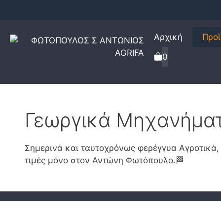
Μετάβαση
σε
περιεχόμενο
Αρχική
Προ
0
Γεωργικά Μηχανήμα
Σημερινά και ταυτοχρόνως φερέγγυα Αγροτικά,
τιμές μόνο στον Αντώνη Φωτόπουλο.🏁