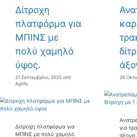
Δίτροχη
Ανα
πλατφόρμα για
καρ
ΜΠΙΝΣ με
τρα
πολύ χαμηλό
δίτ
ύψος.
άξο
21 Σεπτεμβρίου, 2025
από
28 Οκτω
Agrifa
Ανατρ
Δίτροχη πλατφόρμα για
για τρ
ΜΠΙΝΣ με πολύ χαμηλό
άξονα 