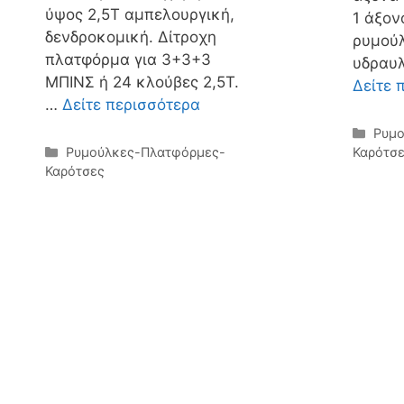
ύψος 2,5Τ αμπελουργική,
1 άξον
δενδροκομική. Δίτροχη
ρυμούλ
πλατφόρμα για 3+3+3
υδραυ
ΜΠΙΝΣ ή 24 κλούβες 2,5Τ.
Δείτε 
…
Δείτε περισσότερα
Κατη
Ρυμο
Κατηγορίες
Ρυμούλκες-Πλατφόρμες-
Καρότσ
Καρότσες