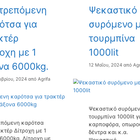
τρεπόμενη
Ψεκαστικό
ότσα για
συρόμενο 
κτέρ
τουρμπίνα
ροχη με 1
1000lit
να 6000kg.
12 Μαΐου, 2024
από
Agr
βρίου, 2024
από
Agrifa
Ψεκαστικό συρόμεν
τουρμπίνα 1000lit γ
επόμενη καρότσα
καρποφόρα, οπωρο
ακτέρ Δίτροχη με 1
δέντρα και κ.α.
6000kg. Δίτροχη με