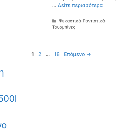
…
Δείτε περισσότερα
Κατηγορίες
Ψεκαστικά-Ραντιστικά-
Τουρμπίνες
Σελίδα
Σελίδα
Σελίδα
1
2
…
18
Επόμενο
→
η
500l
νο