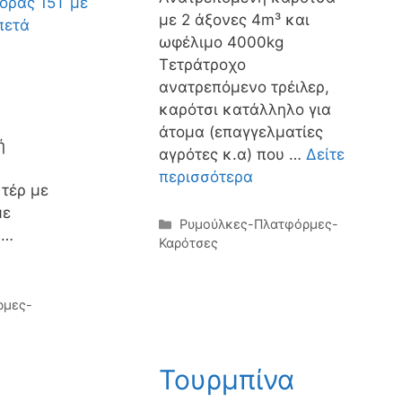
με 2 άξονες 4m³ και
ωφέλιμο 4000kg
Τετράτροχο
ανατρεπόμενο τρέιλερ,
καρότσι κατάλληλο για
άτομα (επαγγελματίες
ή
αγρότες κ.α) που …
Δείτε
περισσότερα
τέρ με
με
Κατηγορίες
Ρυμούλκες-Πλατφόρμες-
 …
Καρότσες
ρμες-
Τουρμπίνα