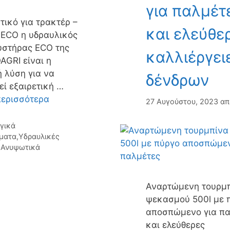
για παλμέτ
ικό για τρακτέρ –
και ελεύθε
ECO η υδραυλικός
υστήρας ECO της
καλλιέργει
GRI είναι η
ή λύση για να
δένδρων
εί εξαιρετική …
περισσότερα
27 Αυγούστου, 2023
α
γορίες
γικά
ματα
,
Υδραυλικές
-Ανυψωτικά
Αναρτώμενη τουρμ
ψεκασμού 500l με 
αποσπώμενο για πα
και ελεύθερες