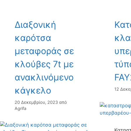
Διαξονική
Κατ
καρότσα
κλα
μεταφοράς σε
υπε
κλούβες 7t με
τύπ
ανακλινόμενο
FAY
κάγκελο
12 Δεκε
20 Δεκεμβρίου, 2023
από
Agrifa
Κατασ