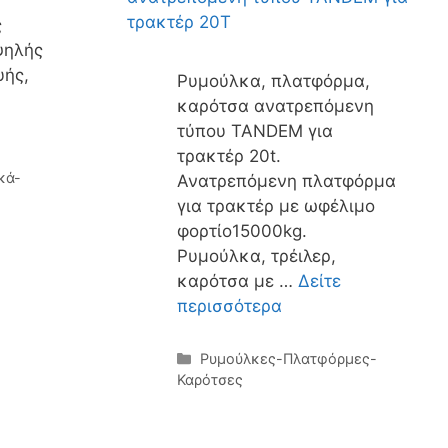
ς
ψηλής
υής,
Ρυμούλκα, πλατφόρμα,
καρότσα ανατρεπόμενη
τύπου TANDEM για
τρακτέρ 20t.
κά-
Ανατρεπόμενη πλατφόρμα
για τρακτέρ με ωφέλιμο
φορτίο15000kg.
Ρυμούλκα, τρέιλερ,
καρότσα με …
Δείτε
περισσότερα
Κατηγορίες
Ρυμούλκες-Πλατφόρμες-
Καρότσες