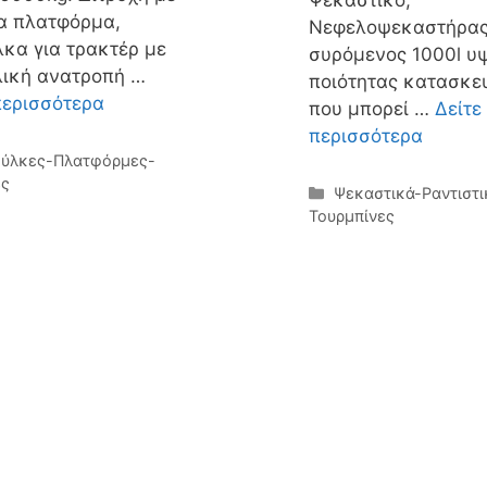
Ψεκαστικό,
α πλατφόρμα,
Νεφελοψεκαστήρα
κα για τρακτέρ με
συρόμενος 1000l υ
λική ανατροπή …
ποιότητας κατασκε
περισσότερα
που μπορεί …
Δείτε
περισσότερα
γορίες
ύλκες-Πλατφόρμες-
ες
Κατηγορίες
Ψεκαστικά-Ραντιστι
Τουρμπίνες