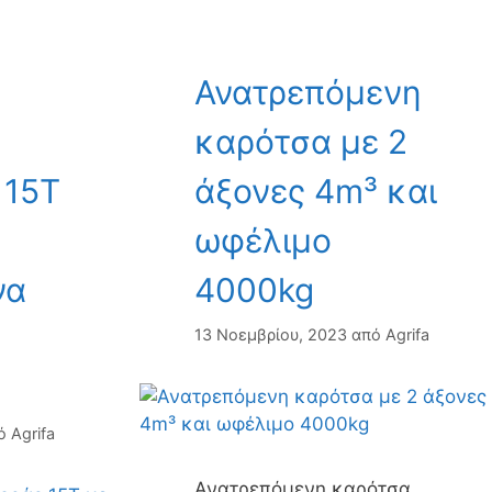
Ανατρεπόμενη
καρότσα με 2
 15Τ
άξονες 4m³ και
ωφέλιμο
να
4000kg
13 Νοεμβρίου, 2023
από
Agrifa
ό
Agrifa
Ανατρεπόμενη καρότσα