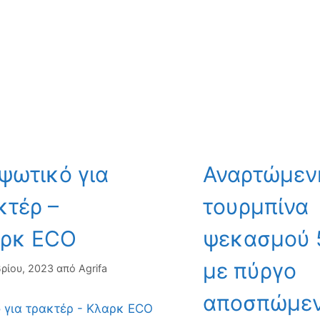
ψωτικό για
Αναρτώμεν
κτέρ –
τουρμπίνα
ρκ ECO
ψεκασμού 
με πύργο
ρίου, 2023
από
Agrifa
αποσπώμε