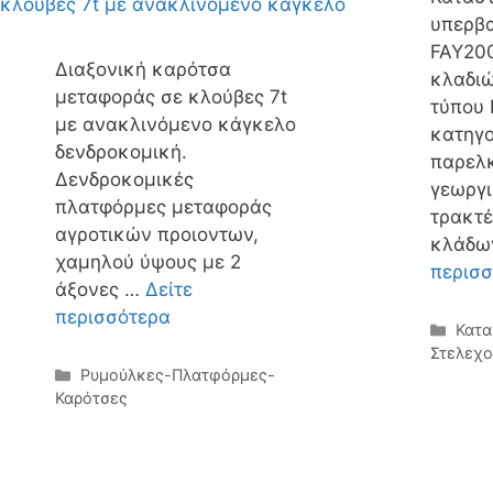
υπερβ
FAY20
Διαξονική καρότσα
κλαδι
μεταφοράς σε κλούβες 7t
τύπου 
με ανακλινόμενο κάγκελο
κατηγο
δενδροκομική.
παρελ
Δενδροκομικές
γεωργ
πλατφόρμες μεταφοράς
τρακτέ
αγροτικών προιοντων,
κλάδω
χαμηλού ύψους με 2
περισ
άξονες …
Δείτε
περισσότερα
Κατη
Κατα
Στελεχ
Κατηγορίες
Ρυμούλκες-Πλατφόρμες-
Καρότσες