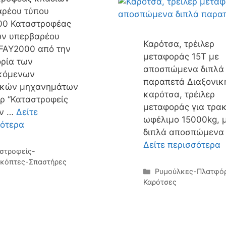
αρέου τύπου
00 Καταστροφέας
ών υπερβαρέου
Καρότσα, τρέιλερ
FAY2000 από την
μεταφοράς 15Τ με
ρία των
αποσπώμενα διπλά
κόμενων
παραπετά Διαξονικ
ικών μηχανημάτων
καρότσα, τρέιλερ
ρ “Καταστροφείς
μεταφοράς για τρακ
ν …
Δείτε
ωφέλιμο 15000kg, 
σότερα
διπλά αποσπώμενα
Δείτε περισσότερα
γορίες
στροφείς-
οκόπτες-Σπαστήρες
Κατηγορίες
Ρυμούλκες-Πλατφό
Καρότσες