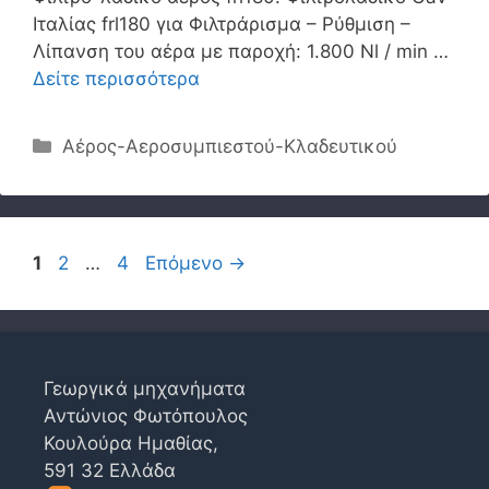
Ιταλίας frl180 για Φιλτράρισμα – Ρύθμιση –
Λίπανση του αέρα με παροχή: 1.800 Nl / min …
Δείτε περισσότερα
Κατηγορίες
Αέρος-Αεροσυμπιεστού-Κλαδευτικού
Σελίδα
Σελίδα
Σελίδα
1
2
…
4
Επόμενο
→
Γεωργικά μηχανήματα
Αντώνιος Φωτόπουλος
Κουλούρα Ημαθίας,
591 32 Ελλάδα