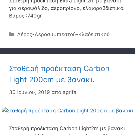
Σταθερή προέκταση Extra Light 2m με βανάκι
για αεροψάλιδο, αεροπρίονο, ελαιοραβδιστικό.
Βάρος :740gr
Κατηγορίες
Αέρος-Αεροσυμπιεστού-Κλαδευτικού
Σταθερή προέκταση Carbon
Light 200cm με βανακι.
30 Ιουνίου, 2019
από
agrifa
Σταθερή προέκταση Carbon Light2m με βανακι