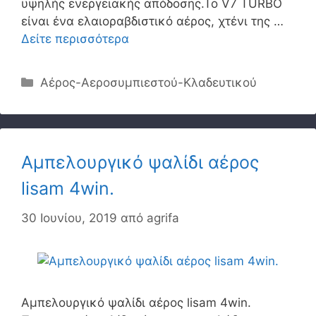
υψηλής ενεργειακής απόδοσης.Το V7 TURBO
είναι ένα ελαιοραβδιστικό αέρος, χτένι της …
Δείτε περισσότερα
Κατηγορίες
Αέρος-Αεροσυμπιεστού-Κλαδευτικού
Αμπελουργικό ψαλίδι αέρος
lisam 4win.
30 Ιουνίου, 2019
από
agrifa
Αμπελουργικό ψαλίδι αέρος lisam 4win.