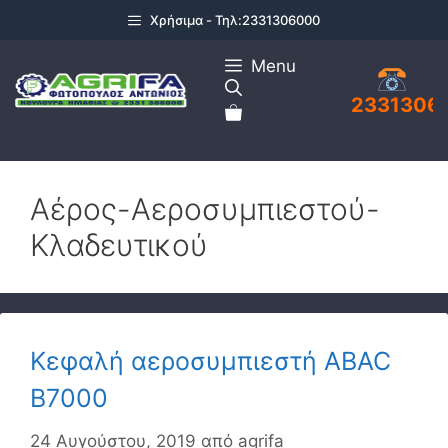
Μετάβαση
Χρήσιμα - Τηλ:2331306000
σε
περιεχόμενο
Menu
2331306
Αέρος-Αεροσυμπιεστού-
Κλαδευτικού
Κεφαλή αεροσυμπιεστή ABAC
B7000
24 Αυγούστου, 2019
από
agrifa