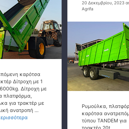
20 Δεκεμβρίου, 2023
α
Agrifa
επόμενη καρότσα
ακτέρ Δίτροχη με 1
6000kg. Δίτροχη με
α πλατφόρμα,
κα για τρακτέρ με
Ρυμούλκα, πλατφό
λική ανατροπή …
καρότσα ανατρεπό
περισσότερα
τύπου TANDEM για
τρακτέρ 20t.