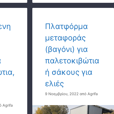
ενη
Πλατφόρμα
μεταφοράς
(βαγόνι) για
α
παλετοκιβώτια
τια,
ή σάκους για
ελιές
9 Νοεμβρίου, 2022
από
Agrifa
ό
Agrifa