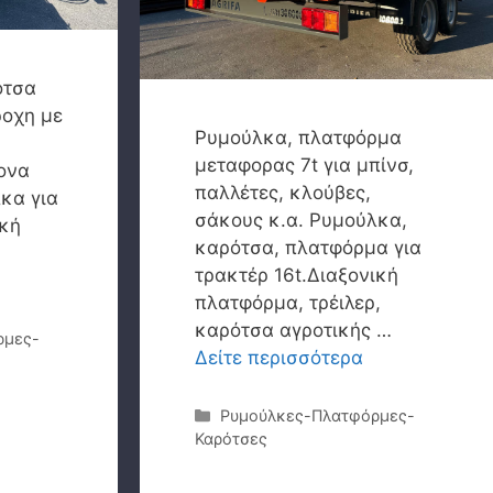
ότσα
ροχη με
Ρυμούλκα, πλατφόρμα
μεταφορας 7t για μπίνσ,
ονα
παλλέτες, κλούβες,
κα για
σάκους κ.α. Ρυμούλκα,
ική
καρότσα, πλατφόρμα για
τρακτέρ 16t.Διαξονική
πλατφόρμα, τρέιλερ,
καρότσα αγροτικής …
ρμες-
Δείτε περισσότερα
Κατηγορίες
Ρυμούλκες-Πλατφόρμες-
Καρότσες