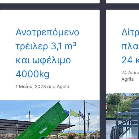
Ανατρεπόμενο
Δίτ
τρέιλερ 3,1 m³
πλα
και ωφέλιμο
24 
4000kg
24 Δεκε
Agrifa
1 Μαΐου, 2023
από
Agrifa