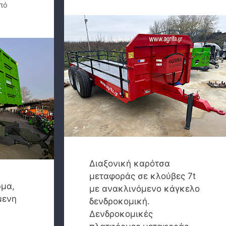
πό
Διαξονική καρότσα
μεταφοράς σε κλούβες 7t
ρμα,
με ανακλινόμενο κάγκελο
μενη
δενδροκομική.
Δενδροκομικές