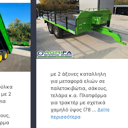
με 2 άξονες καταλληλη
για μεταφορά ελιών σε
ούλκα
παλετοκιβώτια, σάκους,
 με 2
τελάρα κ.α. Πλατφόρμα
για
για τρακτέρ με σχετικά
χαμηλό ύψος (78 …
Δείτε
ους,
περισσότερα
όρμα