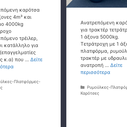
επόμενη καρότσα
ξονες 4m³ και
Ανατρεπόμενη καρ
μο 4000kg
για τρακτέρ τετράτ
τροχο
1 άξονα 5000kg.
πόμενο τρέιλερ,
Τετράτροχη με 1 άξ
ι κατάλληλο για
πλατφόρμα, ρυμούλ
(επαγγελματίες
τρακτέρ με υδραυλ
ς κ.α) που …
Δείτε
ανατροπή …
Δείτε
σότερα
περισσότερα
γορίες
ύλκες-Πλατφόρμες-
Κατηγορίες
Ρυμούλκες-Πλατφό
ες
Καρότσες