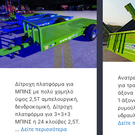
Ανατρ
Δίτροχη πλατφόρμα για
για τρ
ΜΠΙΝΣ με πολύ χαμηλό
άξονα 
ύψος 2,5Τ αμπελουργική,
1 άξον
δενδροκομική. Δίτροχη
ρυμούλ
πλατφόρμα για 3+3+3
υδραυ
ΜΠΙΝΣ ή 24 κλούβες 2,5Τ.
Δείτε 
…
Δείτε περισσότερα