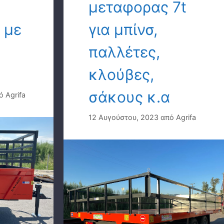
μεταφορας 7t
 με
για μπίνσ,
παλλέτες,
κλούβες,
σάκους κ.α
πό
Agrifa
12 Αυγούστου, 2023
από
Agrifa