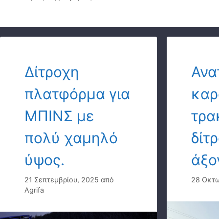
Δίτροχη
Ανα
πλατφόρμα για
καρ
ΜΠΙΝΣ με
τρα
πολύ χαμηλό
δίτ
ύψος.
άξο
21 Σεπτεμβρίου, 2025
από
28 Οκτω
Agrifa