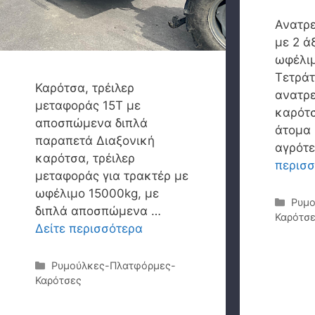
Ανατρ
με 2 ά
ωφέλι
Τετρά
Καρότσα, τρέιλερ
ανατρε
μεταφοράς 15Τ με
καρότσ
αποσπώμενα διπλά
άτομα 
παραπετά Διαξονική
αγρότε
καρότσα, τρέιλερ
περισ
μεταφοράς για τρακτέρ με
ωφέλιμο 15000kg, με
Κατη
Ρυμο
διπλά αποσπώμενα …
Καρότσ
Δείτε περισσότερα
Κατηγορίες
Ρυμούλκες-Πλατφόρμες-
Καρότσες