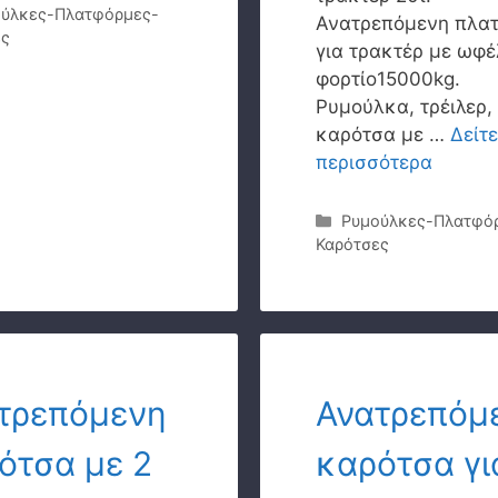
γορίες
ύλκες-Πλατφόρμες-
Ανατρεπόμενη πλα
ες
για τρακτέρ με ωφέ
φορτίο15000kg.
Ρυμούλκα, τρέιλερ,
καρότσα με …
Δείτε
περισσότερα
Κατηγορίες
Ρυμούλκες-Πλατφό
Καρότσες
τρεπόμενη
Ανατρεπόμ
ότσα με 2
καρότσα γι