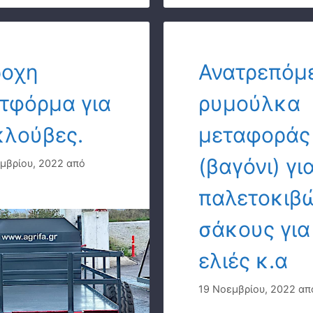
ροχη
Ανατρεπόμ
τφόρμα για
ρυμούλκα
κλούβες.
μεταφοράς
(βαγόνι) γι
μβρίου, 2022
από
παλετοκιβώ
σάκους για
ελιές κ.α
19 Νοεμβρίου, 2022
απ