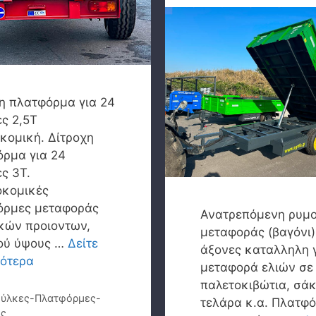
η πλατφόρμα για 24
ς 2,5Τ
κομική. Δίτροχη
ρμα για 24
ς 3Τ.
οκομικές
όρμες μεταφοράς
Ανατρεπόμενη ρυμ
κών προιοντων,
μεταφοράς (βαγόνι)
ού ύψους …
Δείτε
άξονες καταλληλη 
σότερα
μεταφορά ελιών σε
παλετοκιβώτια, σάκ
γορίες
ύλκες-Πλατφόρμες-
τελάρα κ.α. Πλατφ
ες