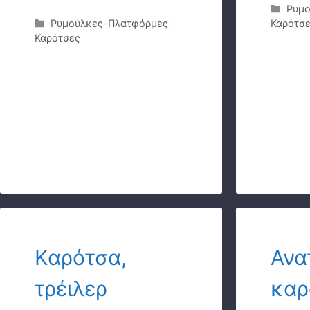
Κατη
Ρυμο
Κατηγορίες
Ρυμούλκες-Πλατφόρμες-
Καρότσ
Καρότσες
Καρότσα,
Ανα
τρέιλερ
καρ