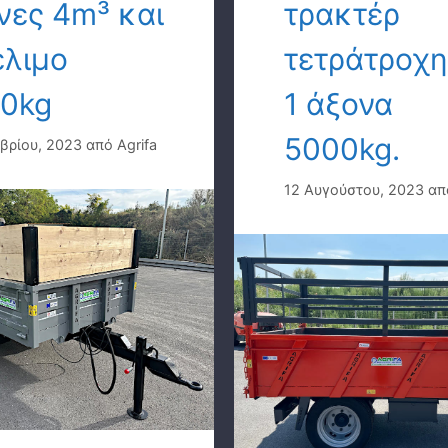
νες 4m³ και
τρακτέρ
λιμο
τετράτροχη
0kg
1 άξονα
5000kg.
βρίου, 2023
από
Agrifa
12 Αυγούστου, 2023
α