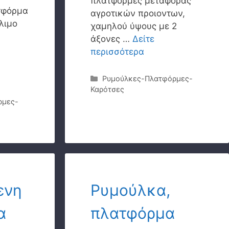
πλατφόρμες μεταφοράς
τφόρμα
αγροτικών προιοντων,
λιμο
χαμηλού ύψους με 2
άξονες …
Δείτε
περισσότερα
Κατηγορίες
Ρυμούλκες-Πλατφόρμες-
Καρότσες
ρμες-
ενη
Ρυμούλκα,
α
πλατφόρμα