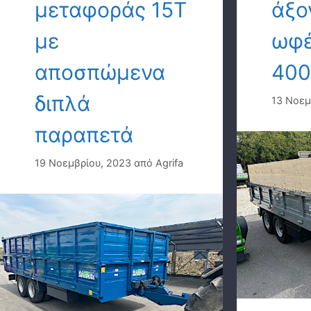
μεταφοράς 15Τ
άξο
με
ωφέ
αποσπώμενα
400
διπλά
13 Νοεμ
παραπετά
19 Νοεμβρίου, 2023
από
Agrifa