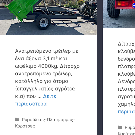
Δίτροχ
Ανατρεπόμενο τρέιλερ με
κλούβε
ένα άξονα 3,1 m³ και
δενδρο
ωφέλιμο 4000kg. Δίτροχο
πλατφό
ανατρεπόμενο τρέιλερ,
κλούβε
κατάλληλο για άτομα
Δενδρ
(επαγγελματίες αγρότες
πλατφ
κ.α) που …
Δείτε
αγροτι
περισσότερα
χαμηλ
περισ
Κατηγορίες
Ρυμούλκες-Πλατφόρμες-
Καρότσες
Κατη
Ρυμο
Καρότσ