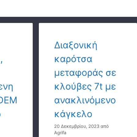
Διαξονική
,
καρότσα
μεταφοράς σε
ενη
κλούβες 7t με
NDEM
ανακλινόμενο
ρ
κάγκελο
20 Δεκεμβρίου, 2023
από
Agrifa