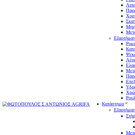
Λιπα
Παρ
Χορ
Σκαπ
Μηχ
Μετα
Εξαρτήματ
Ρυμ
Κατ
Ψεκα
Αέρ
Ελασ
Μετ
Παρ
Επεξ
Υδρα
Χρώμ
Ρουλ
Κατάστημα
Εξαρτήματ
Στήρ
Μετ