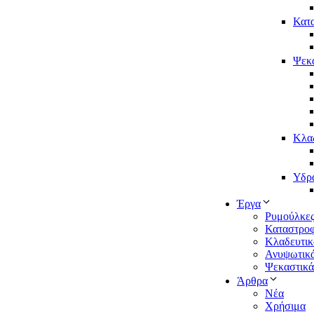
Κατ
Ψεκ
Κλα
Υδρ
Έργα
Ρυμούλκε
Καταστροφ
Κλαδευτικ
Ανυψωτικ
Ψεκαστικά
Άρθρα
Νέα
Χρήσιμα