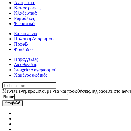
Ανυψωτικά
Καταστροφείς
Κλαδευτικά
Ρυμούλκες
Ψεκαστικά
Επικοινωνία
Πολιτική Απορρήτου
Προφίλ
Φυλλάδιο
Παραγγελίες
Διευθύνσεις
Στοιχεία Λογαριασμού
Χαμένος κωδικός
Μείνετε ενημερωμένοι με νέα και προωθήσεις, εγγραφείτε στο newsl
Phone
Υποβολή