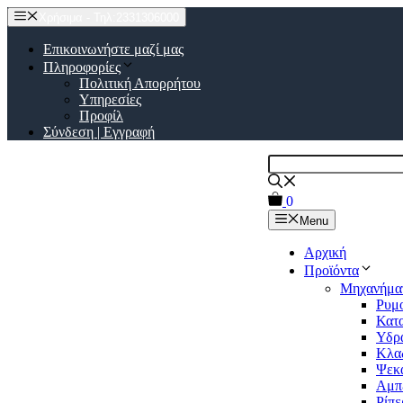
Μετάβαση
Χρήσιμα - Τηλ:2331306000
σε
περιεχόμενο
Επικοινωνήστε μαζί μας
Πληροφορίες
Πολιτική Απορρήτου
Υπηρεσίες
Προφίλ
Σύνδεση | Εγγραφή
0
Menu
Αρχική
Προϊόντα
Μηχανήμα
Ρυμ
Κατα
Υδρ
Κλαδ
Ψεκα
Αμπ
Ρίπε