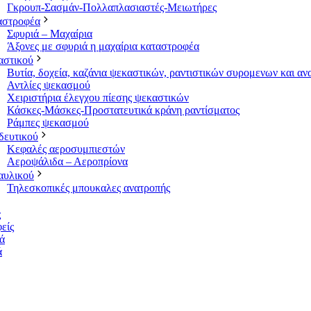
Γκρουπ-Σασμάν-Πολλαπλασιαστές-Μειωτήρες
αστροφέα
Σφυριά – Μαχαίρια
Άξονες με σφυριά η μαχαίρια καταστροφέα
αστικού
Βυτία, δοχεία, καζάνια ψεκαστικών, ραντιστικών συρομενων και α
Αντλίες ψεκασμού
Χειριστήρια έλεγχου πίεσης ψεκαστικών
Κάσκες-Μάσκες-Προστατευτικά κράνη ραντίσματος
Ράμπες ψεκασμού
δευτικού
Κεφαλές αεροσυμπιεστών
Αεροψάλιδα – Αεροπρίονα
αυλικού
Τηλεσκοπικές μπουκαλες ανατροπής
ς
είς
ά
ά