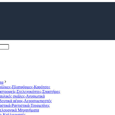
τα
ούλκες-Πλατφόρμες-Καρότσες
στροφείς-Στελεχοκόπτες-Σπαστήρες
αυλικές σκάλες-Ανυψωτικά
ευτικά αέρος-Αεροσυμπιεστές
στικά-Ραντιστικά-Τουρμπίνες
ελουργικά Μηχανήματα
ρ-Καλλιεργητές.