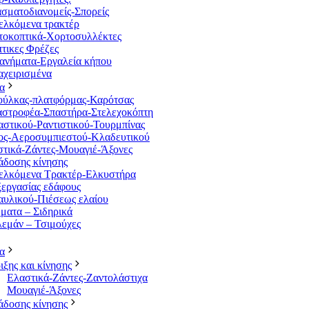
σματοδιανομείς-Σπορείς
ελκόμενα τρακτέρ
τοκοπτικά-Χορτοσυλλέκτες
τικες Φρέζες
ανήματα-Εργαλεία κήπου
χειρισμένα
α
ούλκας-πλατφόρμας-Καρότσας
αστροφέα-Σπαστήρα-Στελεχοκόπτη
στικού-Ραντιστικού-Τουρμπίνας
ος-Αεροσυμπιεστού-Κλαδευτικού
τικά-Ζάντες-Μουαγιέ-Άξονες
άδοσης κίνησης
ελκόμενα Τρακτέρ-Ελκυστήρα
εργασίας εδάφους
υλικού-Πιέσεως ελαίου
ατα – Σιδηρικά
εμάν – Τσιμούχες
α
ιξης και κίνησης
Ελαστικά-Ζάντες-Ζαντολάστιχα
Μουαγιέ-Άξονες
άδοσης κίνησης