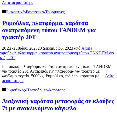
Δείτε περισσότερα
Κατηγορίες
Ψεκαστικά-Ραντιστικά-Τουρμπίνες
Ρυμούλκα, πλατφόρμα, καρότσα
ανατρεπόμενη τύπου TANDEM για
τρακτέρ 20Τ
20 Δεκεμβρίου, 2023
20 Δεκεμβρίου, 2023
από
Agrifa
Ρυμούλκα, πλατφόρμα, καρότσα ανατρεπόμενη τύπου TANDEM
για τρακτέρ 20t. Ανατρεπόμενη πλατφόρμα για τρακτέρ με
ωφέλιμο φορτίο15000kg. Ρυμούλκα, τρέιλερ, καρότσα με …
Δείτε
περισσότερα
Κατηγορίες
Ρυμούλκες-Πλατφόρμες-Καρότσες
Διαξονική καρότσα μεταφοράς σε κλούβες
7t με ανακλινόμενο κάγκελο