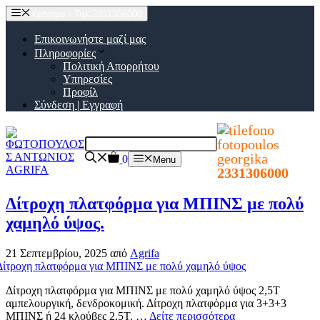
Μετάβαση
Χρήσιμα - Τηλ:2331306000
σε
περιεχόμενο
Επικοινωνήστε μαζί μας
Πληροφορίες
Πολιτική Απορρήτου
Υπηρεσίες
Προφίλ
Σύνδεση | Εγγραφή
0
Menu
2331306000
Δίτροχη πλατφόρμα για ΜΠΙΝΣ με πολύ
χαμηλό ύψος.
21 Σεπτεμβρίου, 2025
από
Agrifa
Δίτροχη πλατφόρμα για ΜΠΙΝΣ με πολύ χαμηλό ύψος 2,5Τ
αμπελουργική, δενδροκομική. Δίτροχη πλατφόρμα για 3+3+3
ΜΠΙΝΣ ή 24 κλούβες 2,5Τ. …
Δείτε περισσότερα