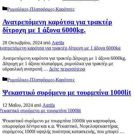
Κατηγορίες
Ρυμούλκες-Πλατφόρμες-Καρότσες
Ανατρεπόμενη καρότσα για τρακτέρ
δίτροχη με 1 άξονα 6000kg.
28 Οκτωβρίου, 2024
από
Agrifa
Ανατρεπόμενη καρότσα για τρακτέρ Δίτροχη με 1 άξονα 6000kg.
Δίτροχη με 1 άξονα πλατφόρμα, ρυμούλκα για τρακτέρ με
υδραυλική ανατροπή …
Δείτε περισσότερα
Κατηγορίες
Ρυμούλκες-Πλατφόρμες-Καρότσες
Ψεκαστικό συρόμενο με τουρμπίνα 1000lit
12 Μαΐου, 2024
από
Agrifa
Ψεκαστικό συρόμενο με τουρμπίνα 1000lit για καρποφόρα,
οπωροφόρα δέντρα και κ.α. Ψεκαστικό, Νεφελοψεκαστήρας
συρόμενος 1000l υψηλής ποιότητας κατασκευής, που μπορεί …