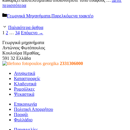
καθαρίζει αποτελεσματικά οποιονδήποτε τύπο εδάφους …
Δείτε
περισσότερα
Κατηγορίες
Γεωργικά Μηχανήματα
,
Παρελκόμενα τρακτέρ
Παλαιότερα άρθρα
Σελίδα
Σελίδα
Σελίδα
1
2
…
34
Επόμενο
→
Γεωργικά μηχανήματα
Αντώνιος Φωτόπουλος
Κουλούρα Ημαθίας,
591 32 Ελλάδα
2331306000
Ανυψωτικά
Καταστροφείς
Κλαδευτικά
Ρυμούλκες
Ψεκαστικά
Επικοινωνία
Πολιτική Απορρήτου
Προφίλ
Φυλλάδιο
Παραγγελίες