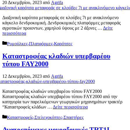
20 Δεκεμβρίου, 2023
από
Agrifa
Διαξονική καρότσα μεταφοράς σε κλούβες 7t με ανακλινόμενο
κάγκελο δενδροκομική. Δενδροκομικές πλατφόρμες μεταφοράς
αγροτικών προιοντων, χαμηλού ύψους με 2 άξονες …
Δείτε
περισσότερα
Κατηγορίες
Ρυμούλκες-Πλατφόρμες-Καρότσες
Καταστροφέας κλαδιών υπερβαρέου
τύπου FAY2000
12 Δεκεμβρίου, 2023
από
Agrifa
Καταστροφέας κλαδιών υπερβαρέου τύπου FAY2000
Καταστροφέας κλαδιών υπερβαρέου τύπου FAY2000 από την
κατηγορία των παρελκόμενων γεωργικών μηχανημάτων τρακτέρ
“Καταστροφείς κλάδων …
Δείτε περισσότερα
Κατηγορίες
Καταστροφείς-Στελεχοκόπτες-Σπαστήρες
Ανατρεπόμενες μονοαξονικές TRT1I