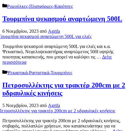
Κατηγορίες
Ρυμούλκες-Πλατφόρμες-Καρότσες
Τουρμπίνα ψεκασμού αναρτώμενη 500L
6 Νοεμβρίου, 2023
από
Agrifa
Τουρμπίνα ψεκασμού αναρτώμενη 500L για ελιές και κ.α.
Ψεκαστικό, Νεφελοψεκαστήρας αναρτώμενος 500l υψηλής
ποιοτητας κατασκευής, που μπορεί να καλύψει τις …
Δείτε
περισσότερα
Κατηγορίες
Ψεκαστικά-Ραντιστικά-Τουρμπίνες
Πετροσυλλέκτης για τρακτέρ 200cm με 2
υδραυλικές κινήσεις
5 Νοεμβρίου, 2023
από
Agrifa
Πετροσυλλέκτης για τρακτέρ 200cm με 2 υδραυλικές κινήσεις,
στιβαρός, πολλαπλών χρήσεων, που κατασκευάστηκε για να