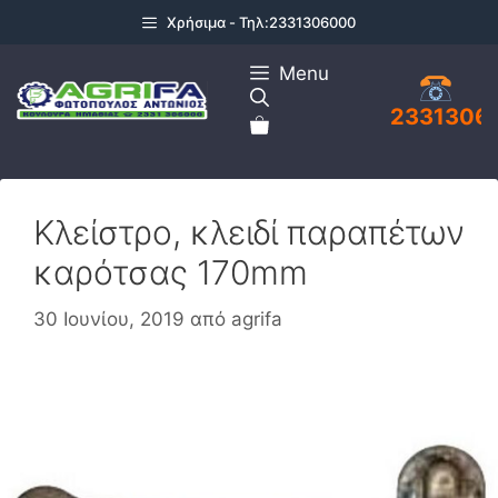
Μετάβαση
Χρήσιμα - Τηλ:2331306000
σε
περιεχόμενο
Menu
2331306
Κλείστρο, κλειδί παραπέτων
καρότσας 170mm
30 Ιουνίου, 2019
από
agrifa