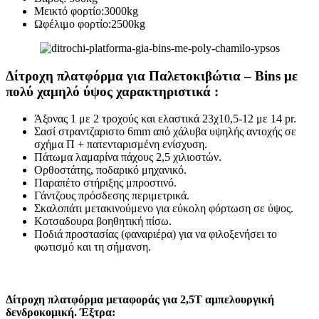
Μεικτό φορτίο:3000kg
Ωφέλιμο φορτίο:2500kg
Δίτροχη πλατφόρμα για Παλετοκιβώτια – Bins με
πολύ χαμηλό ύψος χαρακτηριστικά
:
Άξονας 1 με 2 τροχούς και ελαστικά 23χ10,5-12 με 14 pr.
Σασί στραντζαριστο 6mm από χάλυβα υψηλής αντοχής σε
σχήμα Π + πατενταρισμένη ενίσχυση.
Πάτωμα λαμαρίνα πάχους 2,5 χιλιοστών.
Ορθοστάτης, ποδαρικό μηχανικό.
Παραπέτο στήριξης μπροστινό.
Γάντζους πρόσδεσης περιμετρικά.
Σκαλοπάτι μετακινούμενο για εύκολη φόρτωση σε ύψος.
Κοτσαδουρα βοηθητική πίσω.
Ποδιά προστασίας (φαναριέρα) για να φιλοξενήσει το
φωτισμό και τη σήμανση.
Δίτροχη πλατφόρμα μεταφοράς για 2,5Τ αμπελουργική
δενδροκομική. Έξτρα: