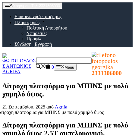
Μετάβαση
Χρήσιμα - Τηλ:2331306000
σε
περιεχόμενο
Επικοινωνήστε μαζί μας
Πληροφορίες
Πολιτική Απορρήτου
Υπηρεσίες
Προφίλ
Σύνδεση | Εγγραφή
0
Menu
2331306000
Δίτροχη πλατφόρμα για ΜΠΙΝΣ με πολύ
χαμηλό ύψος.
21 Σεπτεμβρίου, 2025
από
Agrifa
Δίτροχη πλατφόρμα για ΜΠΙΝΣ με πολύ
χαμηλό ύψος 2,5Τ αμπελουργική,