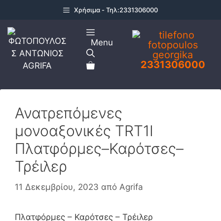
Μετάβαση
Χρήσιμα - Τηλ:2331306000
σε
περιεχόμενο
Menu
2331306000
Ανατρεπόμενες
μονοαξονικές TRT1I
Πλατφόρμες–Καρότσες–
Τρέιλερ
11 Δεκεμβρίου, 2023
από
Agrifa
Πλατφόρμες – Καρότσες – Τρέιλερ