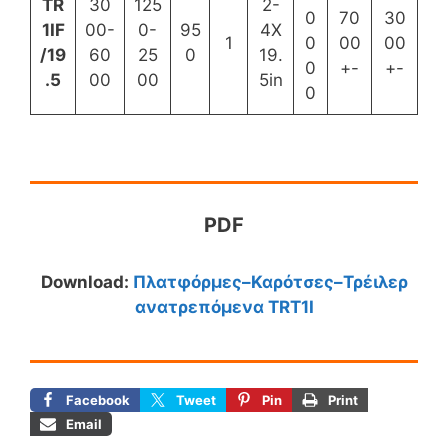
TR
30
125
2-
0
70
30
1IF
00-
0-
95
4X
1
0
00
00
/19
60
25
0
19.
0
+-
+-
.5
00
00
5in
0
PDF
Download:
Πλατφόρμες–Καρότσες–Τρέιλερ
ανατρεπόμενα
TRT1I
Facebook
Tweet
Pin
Print
Email