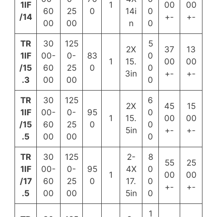
1ΙF
1
00
00
60
25
0
14i
0
/14
+-
+-
00
00
n
0
TR
30
125
5
2X
37
13
1ΙF
00-
0-
83
0
1
15.
00
00
/15
60
25
0
0
3in
+-
+-
.3
00
00
0
TR
30
125
6
2Χ
45
15
1IF
00-
0-
95
0
1
15.
00
00
/15
60
25
0
0
5in
+-
+-
.5
00
00
0
TR
30
125
2-
8
55
25
1IF
00-
0-
95
4X
0
1
00
00
/17
60
25
0
17.
0
+-
+-
.5
00
00
5in
0
1