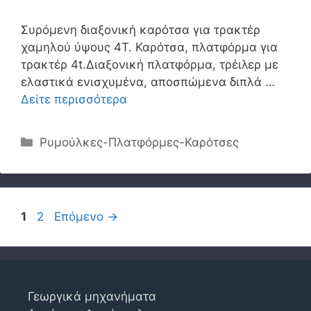
Συρόμενη διαξονική καρότσα για τρακτέρ
χαμηλού ύψους 4T. Καρότσα, πλατφόρμα για
τρακτέρ 4t.Διαξονική πλατφόρμα, τρέιλερ με
ελαστικά ενισχυμένα, αποσπώμενα διπλά …
Δείτε περισσότερα
Κατηγορίες
Ρυμούλκες-Πλατφόρμες-Καρότσες
Σελίδα
Σελίδα
1
2
Επόμενο
→
Γεωργικά μηχανήματα