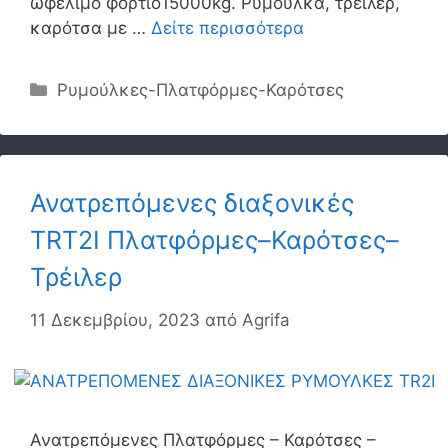
ωφέλιμο φορτίο15000kg. Ρυμούλκα, τρέιλερ,
καρότσα με …
Δείτε περισσότερα
Κατηγορίες
Ρυμούλκες-Πλατφόρμες-Καρότσες
Ανατρεπόμενες διαξονικές
TRT2I Πλατφόρμες–Καρότσες–
Τρέιλερ
11 Δεκεμβρίου, 2023
από
Agrifa
Ανατρεπόμενες Πλατφόρμες – Καρότσες –