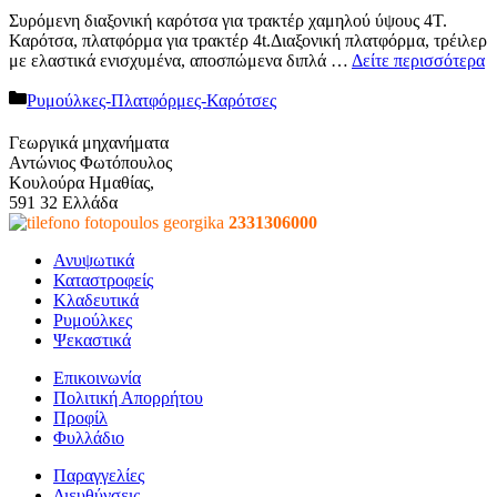
Συρόμενη διαξονική καρότσα για τρακτέρ χαμηλού ύψους 4T.
Καρότσα, πλατφόρμα για τρακτέρ 4t.Διαξονική πλατφόρμα, τρέιλερ
με ελαστικά ενισχυμένα, αποσπώμενα διπλά …
Δείτε περισσότερα
Κατηγορίες
Ρυμούλκες-Πλατφόρμες-Καρότσες
Γεωργικά μηχανήματα
Αντώνιος Φωτόπουλος
Κουλούρα Ημαθίας,
591 32 Ελλάδα
2331306000
Ανυψωτικά
Καταστροφείς
Κλαδευτικά
Ρυμούλκες
Ψεκαστικά
Επικοινωνία
Πολιτική Απορρήτου
Προφίλ
Φυλλάδιο
Παραγγελίες
Διευθύνσεις