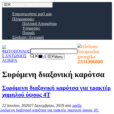
Μετάβαση
Χρήσιμα - Τηλ:2331306000
σε
περιεχόμενο
Επικοινωνήστε μαζί μας
Πληροφορίες
Πολιτική Απορρήτου
Υπηρεσίες
Προφίλ
Σύνδεση | Εγγραφή
0
Menu
2331306000
Συρόμενη διαξονική καρότσα
Συρόμενη διαξονική καρότσα για τρακτέρ
χαμηλού ύψους 4T
22 Ιουνίου, 2020
27 Δεκεμβρίου, 2019
από
agrifa